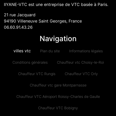
IlYANE-VTC est une entreprise de VTC basée à Paris.
21 rue Jacquard
94190
Villeneuve Saint Georges
, France
06.60.91.43.26
Navigation
villes vtc
Plan du site
Informations légales
Conditions générales
Chauffeur vtc Choisy-le-Roi
Chauffeur VTC Rungis
Chauffeur VTC Orly
Chauffeur vtc gare Montparnasse
Chauffeur VTC Aéroport Roissy-Charles de Gaulle
Chauffeur VTC Bobigny