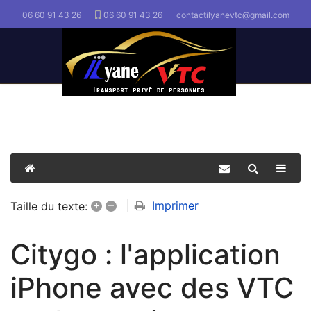
06 60 91 43 26
06 60 91 43 26
contactilyanevtc@gmail.com
+
–
Imprimer
Taille du texte:
Citygo : l'application
iPhone avec des VTC