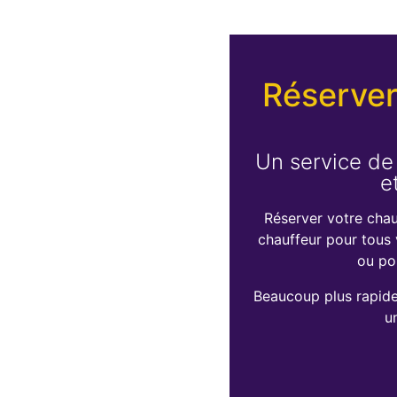
Réserver
Un service de
e
Réserver votre chau
chauffeur pour tous v
ou po
Beaucoup plus rapide 
u