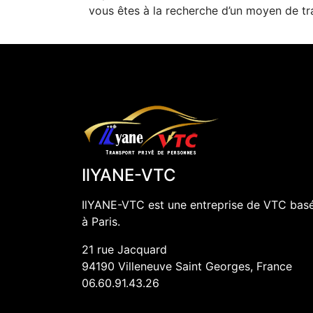
vous êtes à la recherche d’un moyen de tr
IlYANE-VTC
IlYANE-VTC est une entreprise de VTC bas
à Paris.
21 rue Jacquard
94190
Villeneuve Saint Georges
, France
06.60.91.43.26