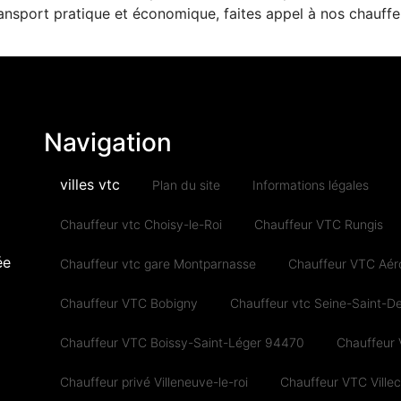
ansport pratique et économique, faites appel à nos chauffe
Navigation
villes vtc
Plan du site
Informations légales
Chauffeur vtc Choisy-le-Roi
Chauffeur VTC Rungis
ée
Chauffeur vtc gare Montparnasse
Chauffeur VTC Aéro
Chauffeur VTC Bobigny
Chauffeur vtc Seine-Saint-De
Chauffeur VTC Boissy-Saint-Léger 94470
Chauffeur
Chauffeur privé Villeneuve-le-roi
Chauffeur VTC Ville