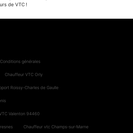
urs de VTC !
Conditions générales
Chauffeur VTC Orly
port Roissy-Charles de Gaulle
nis
 VTC Valenton 94460
cresnes
Chauffeur vtc Champs-sur-Marne