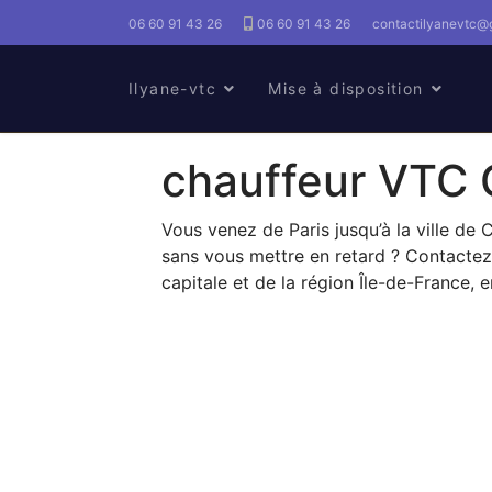
06 60 91 43 26
06 60 91 43 26
contactilyanevtc@
Ilyane-vtc
Mise à disposition
chauffeur VTC 
Vous venez de Paris jusqu’à la ville de
sans vous mettre en retard ? Contactez 
capitale et de la région Île-de-France, 