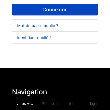
Connexion
Mot de passe oublié ?
Identifiant oublié ?
Navigation
villes vtc
Plan du site
Informations légales