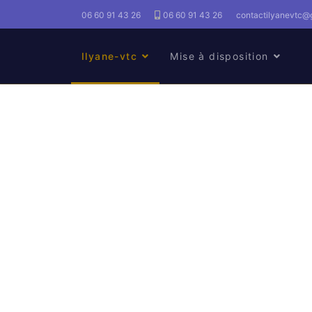
06 60 91 43 26
06 60 91 43 26
contactilyanevtc@
Ilyane-vtc
Mise à disposition